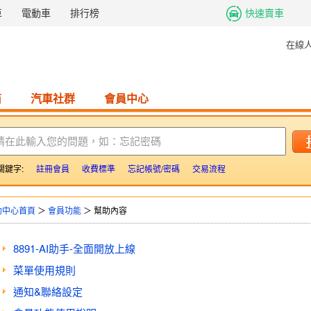
車
電動車
排行榜
快速賣車
在線
商
汽車社群
會員中心
請在此輸入您的問題，如：忘記密碼
關鍵字:
註冊會員
收費標準
忘記帳號/密碼
交易流程
助中心首頁
＞
會員功能
＞ 幫助內容
8891-AI助手-全面開放上線
菜單使用規則
通知&聯絡設定