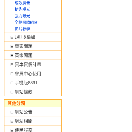
成效廣告
搶先曝光
強力曝光
全網吸睛組合
影片教學
規則&檢舉
賣家問題
買家問題
實車實價計畫
會員中心使用
手機版8891
網站條款
其他分類
網站公告
網站相關
便民服務