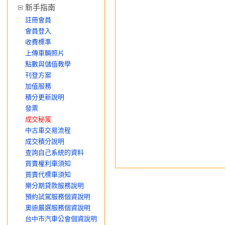
新手指南
註冊會員
會員登入
收費標準
上傳車輛照片
點數與儲值教學
刊登方案
加值服務
積分更新說明
發票
成交秘笈
中古車交易流程
成交積分說明
查詢自己系統的資料
買賣權利車須知
買賣代標車須知
樂分期貸款服務說明
預約試駕服務個資說明
奧迪嚴選服務個資說明
台中市汽車公會個資說明