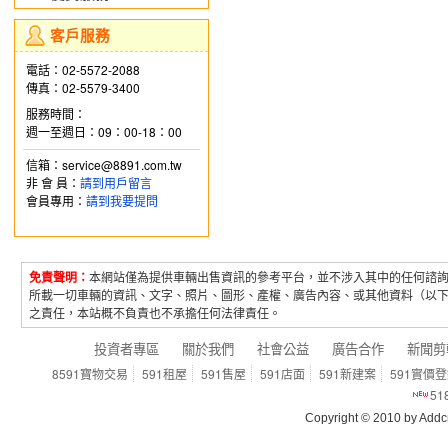
客戶服務
電話：02-5572-2088
傳真：02-5579-3400
服務時間：
週一至週日：09：00-18：00
信箱：service@8891.com.tw
非 會 員：
請到用戶留言
會員專用：
請到我要提問
免責聲明：
本網站僅為提供車輛出售資訊的參考平台，並不涉入其中的任何諮
所載一切車輛的資訊、文字、照片、圖形、產權、廣告內容、或其他資料（以
之責任，本站概不負責也不承擔任何法律責任。
投資者專區
關於我們
社會公益
廣告合作
新聞剪
8591寶物交易
591租屋
591售屋
591店面
591新建案
591實價
5
Copyright © 2010 by Addcn