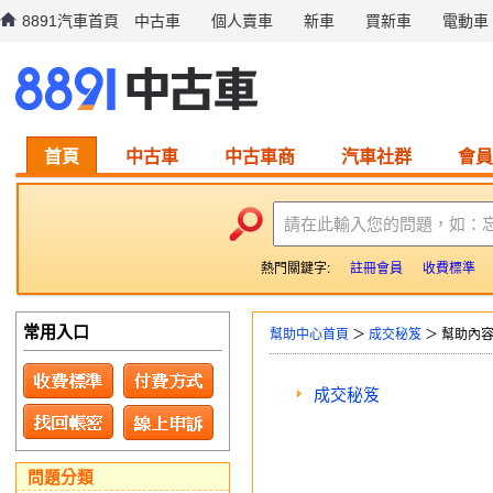
8891汽車首頁
中古車
個人賣車
新車
買新車
電動車
首頁
中古車
中古車商
汽車社群
會員
請在此輸入您的問題，如：
熱門關鍵字:
註冊會員
收費標準
常用入口
幫助中心首頁
＞
成交秘笈
＞ 幫助內
成交秘笈
問題分類